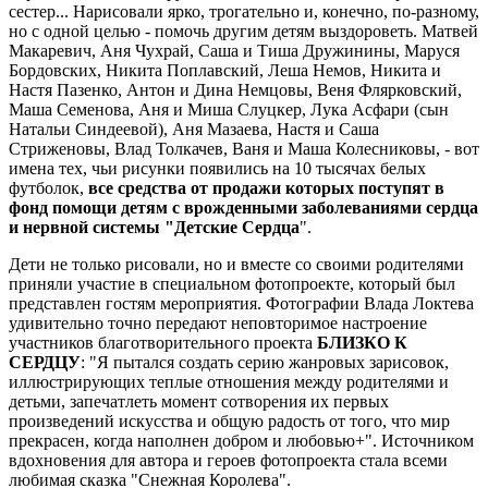
сестер... Нарисовали ярко, трогательно и, конечно, по-разному,
но с одной целью - помочь другим детям выздороветь. Матвей
Макаревич, Аня Чухрай, Саша и Тиша Дружинины, Маруся
Бордовских, Никита Поплавский, Леша Немов, Никита и
Настя Пазенко, Антон и Дина Немцовы, Веня Флярковский,
Маша Семенова, Аня и Миша Слуцкер, Лука Асфари (сын
Натальи Синдеевой), Аня Мазаева, Настя и Саша
Стриженовы, Влад Толкачев, Ваня и Маша Колесниковы, - вот
имена тех, чьи рисунки появились на 10 тысячах белых
футболок,
все средства от продажи которых поступят в
фонд помощи детям с врожденными заболеваниями сердца
и нервной системы "Детские Сердца
".
Дети не только рисовали, но и вместе со своими родителями
приняли участие в специальном фотопроекте, который был
представлен гостям мероприятия. Фотографии Влада Локтева
удивительно точно передают неповторимое настроение
участников благотворительного проекта
БЛИЗКО К
СЕРДЦУ
: "Я пытался создать серию жанровых зарисовок,
иллюстрирующих теплые отношения между родителями и
детьми, запечатлеть момент сотворения их первых
произведений искусства и общую радость от того, что мир
прекрасен, когда наполнен добром и любовью+". Источником
вдохновения для автора и героев фотопроекта стала всеми
любимая сказка "Снежная Королева".