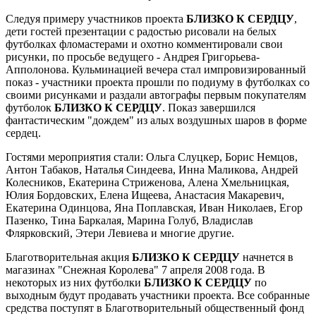
Следуя примеру участников проекта
БЛИЗКО К СЕРДЦУ
,
дети гостей презентации с радостью рисовали на белых
футболках фломастерами и охотно комментировали свои
рисунки, по просьбе ведущего - Андрея Григорьева-
Апполонова. Кульминацией вечера стал импровизированный
показ - участники проекта прошли по подиуму в футболках со
своими рисунками и раздали автографы первым покупателям
футболок
БЛИЗКО К СЕРДЦУ
. Показ завершился
фантастическим "дождем" из алых воздушных шаров в форме
сердец.
Гостями мероприятия стали: Ольга Слуцкер, Борис Немцов,
Антон Табаков, Наталья Синдеева, Инна Маликова, Андрей
Колесников, Екатерина Стриженова, Алена Хмельницкая,
Юлия Бордовских, Елена Ищеева, Анастасия Макаревич,
Екатерина Одинцова, Яна Поплавская, Иван Николаев, Егор
Пазенко, Тина Баркалая, Марина Голуб, Владислав
Флярковский, Этери Левиева и многие другие.
Благотворительная акция
БЛИЗКО К СЕРДЦУ
начнется в
магазинах "Снежная Королева" 7 апреля 2008 года. В
некоторых из них футболки
БЛИЗКО К СЕРДЦУ
по
выходным будут продавать участники проекта. Все собранные
средства поступят в Благотворительный общественный фонд