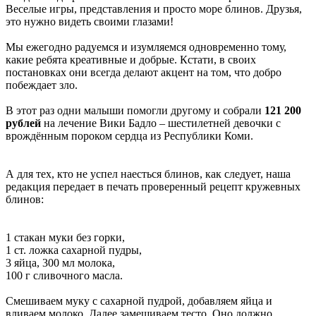
Веселые игры, представления и просто море блинов. Друзья,
это нужно видеть своими глазами!
Мы ежегодно радуемся и изумляемся одновременно тому,
какие ребята креативные и добрые. Кстати, в своих
постановках они всегда делают акцент на том, что добро
побеждает зло.
В этот раз одни малыши помогли другому и собрали
121 200
рублей
на лечение Вики Бадло – шестилетней девочки с
врождённым пороком сердца из Республики Коми.
А для тех, кто не успел наесться блинов, как следует, наша
редакция передает в печать проверенный рецепт кружевных
блинов:
1 стакан муки без горки,
1 ст. ложка сахарной пудры,
3 яйца, 300 мл молока,
100 г сливочного масла.
Смешиваем муку с сахарной пудрой, добавляем яйца и
вливаем молоко. Далее замешиваем тесто. Оно должно