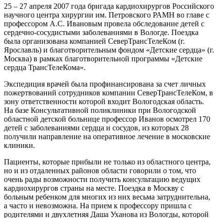
25 – 27 апреля 2007 года бригада кардиохирургов Российского
научного центра хирургии им. Петровского РАМН во главе с
профессором А.С. Ивановым провела обследование детей с
сердечно-сосудистыми заболеваниями в Вологде. Поездка
была организована компанией СеверТрансТелеКом (г.
Ярославль) и благотворительным фондом «Детские сердца» (г.
Москва) в рамках благотворительной программы «Детские
сердца ТрансТелеКома».
Экспедиция врачей была профинансирована за счет личных
пожертвований сотрудников компании СеверТрансТелеКом, в
зону ответственности которой входит Вологодская область.
На базе Консультативной поликлиники при Вологодской
областной детской больнице профессор Иванов осмотрел 170
детей с заболеваниями сердца и сосудов, из которых 28
получили направление на оперативное лечение в московские
клиники.
Пациенты, которые прибыли не только из областного центра,
но и из отдаленных районов области говорили о том, что
очень рады возможности получить консультацию ведущих
кардиохирургов страны на месте. Поездка в Москву с
больным ребенком для многих из них весьма затруднительна,
а часто и невозможна. На прием к профессору пришла с
родителями и двухлетняя Даша Уханова из Вологды, которой