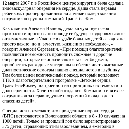
12 марта 2007 г. в Российском центре хирургии была сделана
эндоваскулярная операция на сердце. Даша стала первым
ребенком, прооперированным на личные пожертвования
сотрудников группы компаний ТрансТелеКом.
Как отметил Алексей Иванов, девочка чувствует себя
прекрасно и прогнозы по поводу ее будущего здоровья самые
оптимистичные. «Участие в судьбе больных детей сегодня не
просто важно, но и, зачастую, жизненно необходимо», -
говорит Алексей Сергеевич. «При помощи благотворителей
появляется возможность проводить сложные и дорогие
операции, которые не оплачиваются за счет бюджета,
приобретать расходные материалы и обеспечивать выездные
диагностические осмотры наших специалистов в глубинку.
Тем более ценен комплексный подход, который воплощает
ТТК в благотворительной программе «Детские сердца
ТрансТелеКома», построенной на принципах системности и
долгосрочности. Хочется поблагодарить Компанию и всех ее
сотрудников за неравнодушие и огромный вклад в дело
спасения детей».
Специалисты отмечают, что врожденные пороки сердца
(ВПС) встречаются в Вологодской области в 8 - 10 случаях на
1000 детей. Только за прошлый год было зарегистрировано
375 детей, страдающих этим заболеванием, а ежегодно в