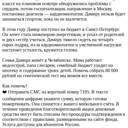
классе на плановом осмотре обнаружились проблемы с
сердцем, потом госпитализация, направление в Москву,
постановка диагноза — кардиомиопатия. Дамиру нельзя будет
заниматься спортом, пока он не вылечится.
В этом году Дамир поступил на бюджет в Санкт-Петербург.
Он хочет стать инженером-энергетиком, и уехал от родителей
и двух сестёр учиться. Дамиру тяжело сидеть на четырёх
парах подряд, из-за кардиомиопатии и умственной нагрузки
наступает усталость, кружится голова.
Семья Дамира живёт в Челябинске. Мама работает
медсестрой, папа слесарем, семейный бюджет уходит на
ипотеку и содержание троих детей. Помочь собрать 80 000
рублей на генетический тест мы можем все вместе.
Как помочь?
❤️ Отправить СМС на короткий номер 7195. В тексте
сообщения цифрами укажите сумму, которую готовы
пожертвовать. Она спишется с вашего мобильного счёта. В
течение проведения благотворительной акции денежные
средства могут быть списаны без процедуры подтверждения в
соответствии с правилами, размещенными на сайте фонда.
Услуга доступна для абонентов России.