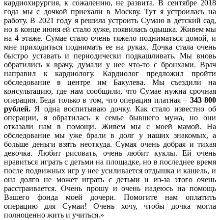
кардиохирургия, к сожалению, не развита. В сентябре 2018
года мы с дочкой приехали в Москву. Тут я устроилась на
работу. В 2021 году я решила устроить Сумаю в детский сад,
но в конце июня ей стало хуже, появилась одышка. Живем мы
на 4 этаже. Сумае стало очень тяжело подниматься домой, и
мне приходиться поднимать ее на руках. Дочка стала очень
быстро уставать и периодически подкашливать. Мы вновь
обратились к врачу, думали у нее что-то с бронхами. Врач
направил к кардиологу. Кардиолог предложил пройти
обследование в центре им Бакулева. Мы съездили на
консультацию, где нам сообщили, что Сумае нужна срочная
операция. Беда только в том, что операция платная –
343 800
рублей.
Я одна воспитываю дочку. Как стало известно об
операции, я обратилась к семье бывшего мужа, но они
отказали нам в помощи. Живем мы с моей мамой. На
обследование мы уже брали в долг у наших знакомых, а
больше деньги взять неоткуда. Сумая очень добрая и тихая
девочка. Любит рисовать, очень любит куклы. Ей очень
нравиться играть с детьми на площадке, но в последнее время
после подвижных игр у нее усиливается отдышка и кашель, и
она долго не может играть с детьми и из-за этого очень
расстраивается. Очень прошу и очень надеюсь на помощь
Вашего фонда моей дочери. Помогите нам оплатить
операцию для Сумаи! Очень хочу, чтобы дочка могла
полноценно жить и учиться.»