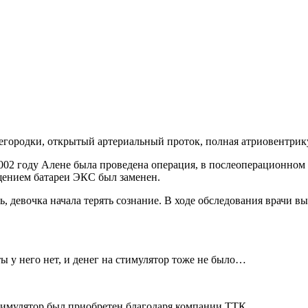
городки, открытый артериальный проток, полная атриовентрик
02 году Алене была проведена операция, в послеоперационном 
щением батареи ЭКС был заменен.
, девочка начала терять сознание. В ходе обследования врачи в
 у него нет, и денег на стимулятор тоже не было…
тимулятор был приобретен благодаря компании ТТК.