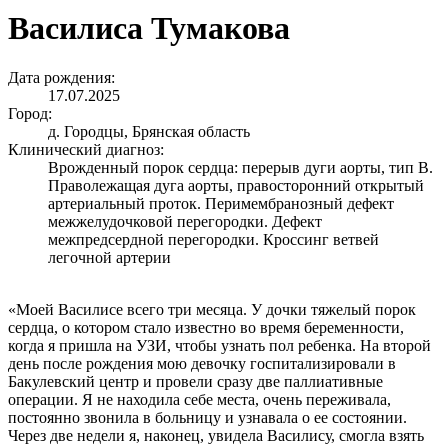
Василиса Тумакова
Дата рождения:
17.07.2025
Город:
д. Городцы, Брянская область
Клинический диагноз:
Врожденный порок сердца: перерыв дуги аорты, тип В.
Праволежащая дуга аорты, правосторонний открытый
артериальный проток. Перимембранозный дефект
межжелудочковой перегородки. Дефект
межпредсердной перегородки. Кроссинг ветвей
легочной артерии
«Моей Василисе всего три месяца. У дочки тяжелый порок
сердца, о котором стало известно во время беременности,
когда я пришла на УЗИ, чтобы узнать пол ребенка. На второй
день после рождения мою девочку госпитализировали в
Бакулевский центр и провели сразу две паллиативные
операции. Я не находила себе места, очень переживала,
постоянно звонила в больницу и узнавала о ее состоянии.
Через две недели я, наконец, увидела Василису, смогла взять