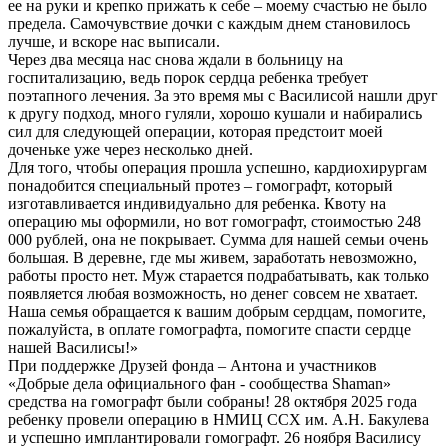
ее на руки и крепко прижать к себе – моему счастью не было
предела. Самочувствие дочки с каждым днем становилось
лучше, и вскоре нас выписали.
Через два месяца нас снова ждали в больницу на
госпитализацию, ведь порок сердца ребенка требует
поэтапного лечения. За это время мы с Василисой нашли друг
к другу подход, много гуляли, хорошо кушали и набирались
сил для следующей операции, которая предстоит моей
доченьке уже через несколько дней.
Для того, чтобы операция прошла успешно, кардиохирургам
понадобится специальный протез – гомографт, который
изготавливается индивидуально для ребенка. Квоту на
операцию мы оформили, но вот гомографт, стоимостью 248
000 рублей, она не покрывает. Сумма для нашей семьи очень
большая. В деревне, где мы живем, заработать невозможно,
работы просто нет. Муж старается подрабатывать, как только
появляется любая возможность, но денег совсем не хватает.
Наша семья обращается к вашим добрым сердцам, помогите,
пожалуйста, в оплате гомографта, помогите спасти сердце
нашей Василисы!»
При поддержке Друзей фонда – Антона и участников
«Добрые дела официального фан - сообщества Shaman»
средства на гомографт были собраны! 28 октября 2025 года
ребенку провели операцию в НМИЦ ССХ им. А.Н. Бакулева
и успешно имплантировали гомографт. 26 ноября Василису