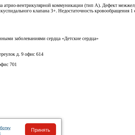
а атрио-вентрикулярной коммуникации (тип А). Дефект межжел
куспидального клапана 3+. Недостаточность кровообращения 1 с
нными заболеваниями сердца «Детские сердца»
реулок д. 9 офис 614
офис 701
ботку
Принять
я