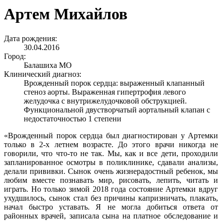
Артем Михайлов
Дата рождения:
30.04.2016
Город:
Балашиха МО
Клинический диагноз:
Врожденный порок сердца: выраженный клапанный
стеноз аорты. Выраженная гипертрофия левого
желудочка с внутрижелудочковой обструкцией.
Функциональной двустворчатый аортальный клапан с
недостаточностью 1 степени
«Врожденный порок сердца был диагностирован у Артемки
только в 2-х летнем возрасте. До этого врачи никогда не
говорили, что что-то не так. Мы, как и все дети, проходили
запланированное осмотры в поликлинике, сдавали анализы,
делали прививки. Сынок очень жизнерадостный ребенок, мы
любим вместе познавать мир, рисовать, лепить, читать и
играть. Но только зимой 2018 года состояние Артемки вдруг
ухудшилось, сынок стал без причины капризничать, плакать,
начал быстро уставать. Я не могла добиться ответа от
районных врачей, записала сына на платное обследование и