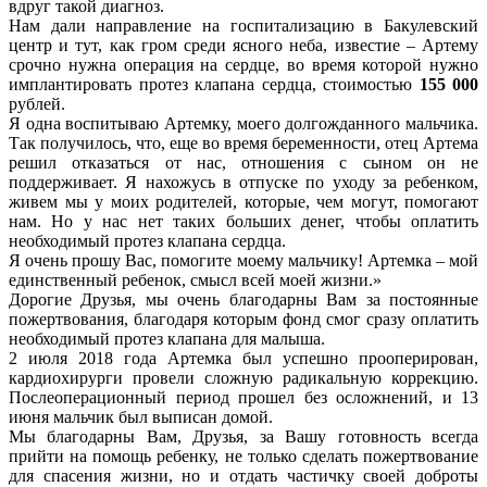
вдруг такой диагноз.
Нам дали направление на госпитализацию в Бакулевский
центр и тут, как гром среди ясного неба, известие – Артему
срочно нужна операция на сердце, во время которой нужно
имплантировать протез клапана сердца, стоимостью
155 000
рублей.
Я одна воспитываю Артемку, моего долгожданного мальчика.
Так получилось, что, еще во время беременности, отец Артема
решил отказаться от нас, отношения с сыном он не
поддерживает. Я нахожусь в отпуске по уходу за ребенком,
живем мы у моих родителей, которые, чем могут, помогают
нам. Но у нас нет таких больших денег, чтобы оплатить
необходимый протез клапана сердца.
Я очень прошу Вас, помогите моему мальчику! Артемка – мой
единственный ребенок, смысл всей моей жизни.»
Дорогие Друзья, мы очень благодарны Вам за постоянные
пожертвования, благодаря которым фонд смог сразу оплатить
необходимый протез клапана для малыша.
2 июля 2018 года Артемка был успешно прооперирован,
кардиохирурги провели сложную радикальную коррекцию.
Послеоперационный период прошел без осложнений, и 13
июня мальчик был выписан домой.
Мы благодарны Вам, Друзья, за Вашу готовность всегда
прийти на помощь ребенку, не только сделать пожертвование
для спасения жизни, но и отдать частичку своей доброты